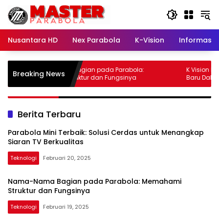
Langsung
ke
konten
Nusantara HD
Nex Parabola
K-Vision
Informasi
Nama-Nama Bagian pada Parabola:
K Vision Mata Merah
Breaking News
Memahami Struktur dan Fungsinya
Baru Dalam Industri 
Berita Terbaru
Parabola Mini Terbaik: Solusi Cerdas untuk Menangkap
Siaran TV Berkualitas
Teknologi
Februari 20, 2025
Nama-Nama Bagian pada Parabola: Memahami
Struktur dan Fungsinya
Teknologi
Februari 19, 2025