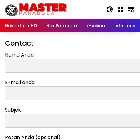
Langsung
ke
konten
Nusantara HD
Nex Parabola
K-Vision
Informasi
Contact
Nama Anda
E-mail anda
Subjek
Pesan Anda (opsional)