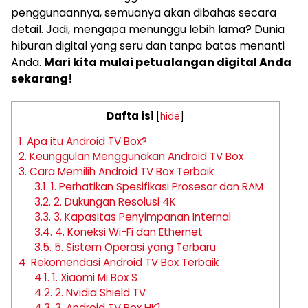
penggunaannya, semuanya akan dibahas secara
detail. Jadi, mengapa menunggu lebih lama? Dunia
hiburan digital yang seru dan tanpa batas menanti
Anda.
Mari kita mulai petualangan digital Anda
sekarang!
Dafta isi
[
hide
]
1.
Apa itu Android TV Box?
2.
Keunggulan Menggunakan Android TV Box
3.
Cara Memilih Android TV Box Terbaik
3.1.
1. Perhatikan Spesifikasi Prosesor dan RAM
3.2.
2. Dukungan Resolusi 4K
3.3.
3. Kapasitas Penyimpanan Internal
3.4.
4. Koneksi Wi-Fi dan Ethernet
3.5.
5. Sistem Operasi yang Terbaru
4.
Rekomendasi Android TV Box Terbaik
4.1.
1. Xiaomi Mi Box S
4.2.
2. Nvidia Shield TV
4.3.
3. Android TV Box HK1