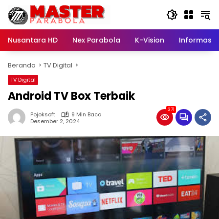
Langsung
ke
konten
Nusantara HD
Nex Parabola
K-Vision
Informasi
Beranda
TV Digital
TV Digital
Android TV Box Terbaik
371
Pojoksoft
9 Min Baca
Desember 2, 2024