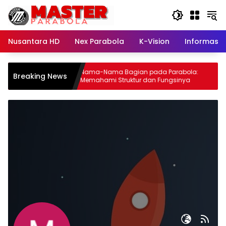
Langsung
ke
konten
Nusantara HD
Nex Parabola
K-Vision
Informasi
 Cerdas
Nama-Nama Bagian pada Parabola:
Breaking News
erkualitas
Memahami Struktur dan Fungsinya