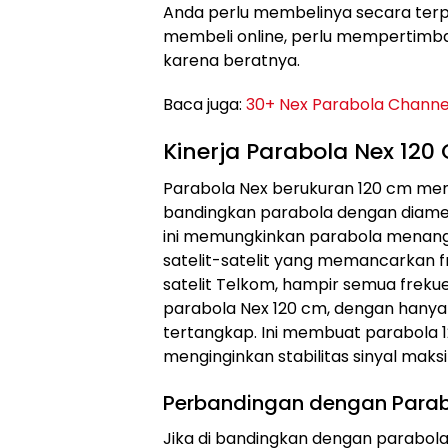
Anda perlu membelinya secara terpisa
membeli online, perlu mempertimba
karena beratnya.
Baca juga:
30+ Nex Parabola Channe
Kinerja Parabola Nex 12
Parabola Nex berukuran 120 cm memi
bandingkan parabola dengan diamet
ini memungkinkan parabola menangka
satelit-satelit yang memancarkan fre
satelit Telkom, hampir semua freku
parabola Nex 120 cm, dengan hanya 
tertangkap. Ini membuat parabola 1
menginginkan stabilitas sinyal maks
Perbandingan dengan Parab
Jika di bandingkan dengan parabol