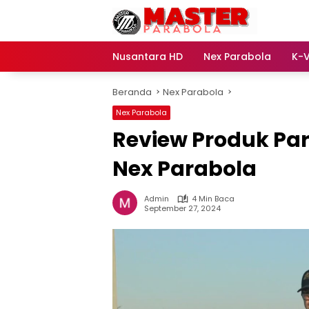
Langsung
ke
konten
Nusantara HD
Nex Parabola
K-V
Beranda
Nex Parabola
Nex Parabola
Review Produk Pa
Nex Parabola
Admin
4 Min Baca
September 27, 2024