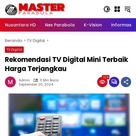
Langsung
ke
konten
Nusantara HD
Nex Parabola
K-Vision
Informasi
Beranda
TV Digital
TV Digital
Rekomendasi TV Digital Mini Terbaik
Harga Terjangkau
329
Admin
3 Min Baca
September 20, 2024